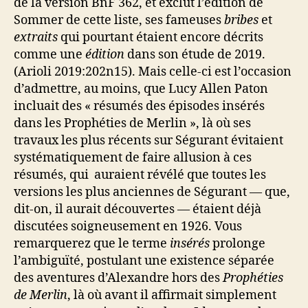
de la version BnF 362, et exclut l’édition de
Sommer de cette liste, ses fameuses
bribes
et
extraits
qui pourtant étaient encore décrits
comme une
édition
dans son étude de 2019.
(Arioli 2019:202n15). Mais celle-ci est l’occasion
d’admettre, au moins, que Lucy Allen Paton
incluait des « résumés des épisodes insérés
dans les Prophéties de Merlin », là où ses
travaux les plus récents sur Ségurant évitaient
systématiquement de faire allusion à ces
résumés, qui auraient révélé que toutes les
versions les plus anciennes de Ségurant — que,
dit-on, il aurait découvertes — étaient déjà
discutées soigneusement en 1926. Vous
remarquerez que le terme
insérés
prolonge
l’ambiguïté, postulant une existence séparée
des aventures d’Alexandre hors des
Prophéties
de Merlin
, là où avant il affirmait simplement