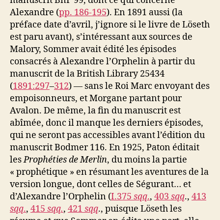
manuscrit BnF 99, dont ce qui concerne
Alexandre (
pp. 186-195
). En 1891 aussi (la
préface date d’avril, j’ignore si le livre de Löseth
est paru avant), s’intéressant aux sources de
Malory, Sommer avait édité les épisodes
consacrés à Alexandre l’Orphelin à partir du
manuscrit de la British Library 25434
(
1891:297
–
312
) — sans le Roi Marc envoyant des
empoisonneurs, et Morgane partant pour
Avalon. De même, la fin du manuscrit est
abîmée, donc il manque les derniers épisodes,
qui ne seront pas accessibles avant l’édition du
manuscrit Bodmer 116. En 1925, Paton éditait
les
Prophéties de Merlin
, du moins la partie
« prophétique » en résumant les aventures de la
version longue, dont celles de Ségurant… et
d’Alexandre l’Orphelin (
I.375
sqq
.
,
403
sqq
.,
413
sqq
.
,
415
sqq.
,
421
sqq
., puisque Löseth les