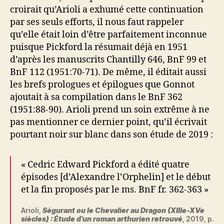
croirait qu’Arioli a exhumé cette continuation
par ses seuls efforts, il nous faut rappeler
qu’elle était loin d’être parfaitement inconnue
puisque Pickford la résumait déjà en 1951
d’après les manuscrits Chantilly 646, BnF 99 et
BnF 112 (1951:70-71). De même, il éditait aussi
les brefs prologues et épilogues que Gonnot
ajoutait à sa compilation dans le BnF 362
(1951:88-90). Arioli prend un soin extrême à ne
pas mentionner ce dernier point, qu’il écrivait
pourtant noir sur blanc dans son étude de 2019 :
« Cedric Edward Pickford a édité quatre
épisodes [d’Alexandre l’Orphelin] et le début
et la fin proposés par le ms. BnF fr. 362-363 »
Arioli,
Ségurant ou le Chevalier au Dragon (XIIIe-XVe
siècles) : Étude d’un roman arthurien retrouvé
, 2019, p.