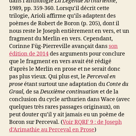
dans l’anthologie
La Légende Arthurienne
,
1989, pp. 359-360. Lorsqu’il décrit cette
trilogie, Arioli affirme qu’ils adaptent des
poèmes de Robert de Boron (p. 205), dont il
nous reste le Joseph entièrement en vers, et un
fragment du Merlin en vers. Cependant,
Corinne Füg-Pierreville avançait dans
son
édition de 2014
des arguments pour conclure
que le fragment en vers avait été rédigé
d’après le Merlin en prose et ne serait donc
pas plus vieux. Qui plus est, le
Perceval en
prose
étant surtout une adaptation du
Conte du
Graal
, de sa
Deuxième continuation
et de la
conclusion du cycle arthurien dans Wace (avec
quelques très rares passages originaux), on
peut douter qu’il y ait jamais eu un poème de
Boron sur Perceval. (
Voir RQRF 9 : de Joseph
d’Arimathie au Perceval en Prose
)