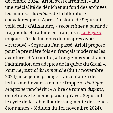
décembre 2024), Arioli s’est carrément « fait
une spécialité de dénicher au fond des archives
les manuscrits
oubliés
de la littérature
chevaleresque ». Après l’histoire de Ségurant,
voilà celle d’Alixandre, «
reconstituée
à partir de
fragments et traduite en français ».
Le
Figaro
,
toujours sûr de lui, nous dit qu’après avoir
« retrouvé » Ségurant l’an passé, Arioli propose
pour la première fois en français modernes les
aventures d’Alixandre, « Longtemps soustrait à
l’admiration des adeptes de la quête du Graal ».
Pour
Le Journal du Dimanche
(du 17 novembre
2024), « Le jeune prodige franco-italien des
lettres médiévales a encore frappé ».
Politique
Magazine
renchérit : « À lire ce roman
disparu
,
on retrouve le même plaisir qu’avec Ségurant :
le cycle de la Table Ronde s’augmente de scènes
étonnantes » (édition du 1er novembre 2024).