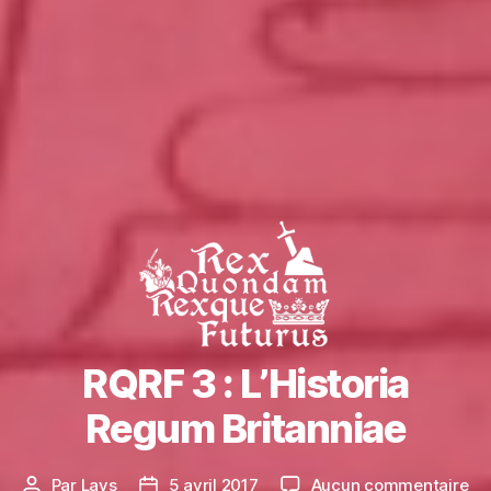
RQRF 3 : L’Historia
Regum Britanniae
su
Par
Lays
5 avril 2017
Aucun commentaire
Auteur
Date