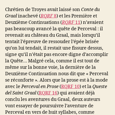
Chrétien de Troyes avait laissé son
Conte du
Graal
inachevé (
RQRF
8
) et les Première et
Deuxième Continuations (
RQRF
11
) n’avaient
pas beaucoup avancé la quête de Perceval : il
revenait au château du Graal, mais lorsqu’il
tentait l’épreuve de ressouder l’épée brisée
qu’on lui tendait, il restait une fissure dessus,
signe qu’il n’était pas encore digne d’accomplir
la Quête… Malgré cela, comme il est tout de
même sur la bonne voie, la dernière de la
Deuxième Continuation nous dit que « Perceval
se réconforte ». Alors que la prose est à la mode
avec le
Perceval en Prose
(
RQRF 10
) et la
Queste
del Saint Graal
(
RQRF 16
) qui avaient déjà
conclu les aventures du Graal, deux auteurs
vont essayer de poursuivre l’aventure de
Perceval en vers de huit syllabes, comme