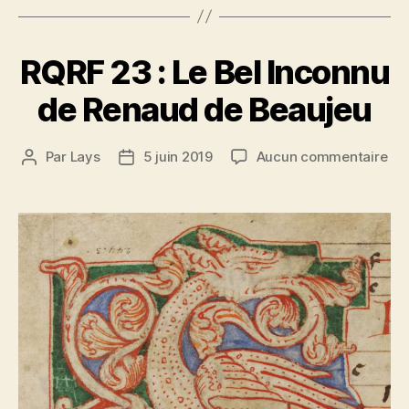
RQRF 23 : Le Bel Inconnu
de Renaud de Beaujeu
sur
Par
Lays
5 juin 2019
Aucun commentaire
Auteur
Date
RQ
de
de
23
l’article
l’article
:
Le
Bel
Inc
de
Re
de
Bea