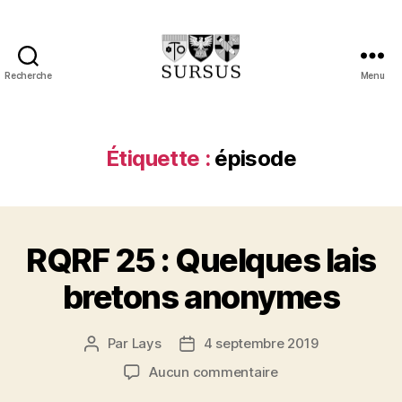
Recherche
Menu
Sursus
Étiquette :
épisode
RQRF 25 : Quelques lais
bretons anonymes
Par
Lays
4 septembre 2019
Auteur
Date
de
de
sur
Aucun commentaire
l’article
l’article
RQRF