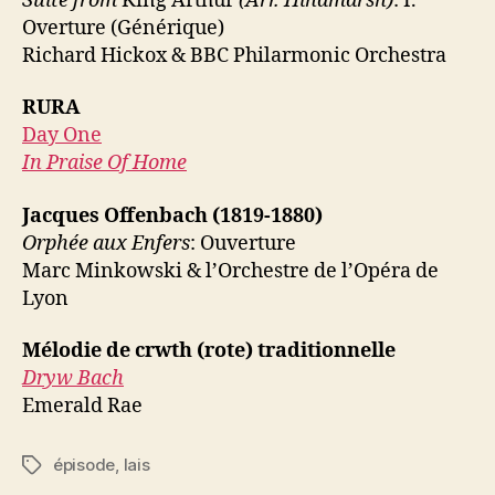
Suite from
King Arthur
(Arr. Hindmarsh)
: I.
Overture (Générique)
Richard Hickox & BBC Philarmonic Orchestra
RURA
Day One
In Praise Of Home
Jacques Offenbach (1819-1880)
Orphée aux Enfers
: Ouverture
Marc Minkowski & l’Orchestre de l’Opéra de
Lyon
Mélodie de crwth (rote) traditionnelle
Dryw Bach
Emerald Rae
épisode
,
lais
Étiquettes