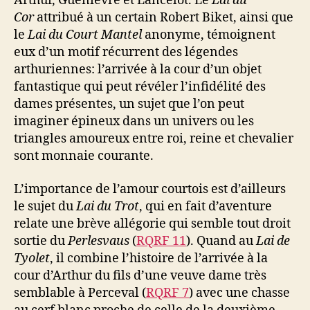
Arthur, Guenièvre et Lancelot. Le
Lai du
Cor
attribué à un certain Robert Biket, ainsi que
le
Lai du Court Mantel
anonyme, témoignent
eux d’un motif récurrent des légendes
arthuriennes: l’arrivée à la cour d’un objet
fantastique qui peut révéler l’infidélité des
dames présentes, un sujet que l’on peut
imaginer épineux dans un univers ou les
triangles amoureux entre roi, reine et chevalier
sont monnaie courante.
L’importance de l’amour courtois est d’ailleurs
le sujet du
Lai du Trot
, qui en fait d’aventure
relate une brève allégorie qui semble tout droit
sortie du
Perlesvaus
(
RQRF 11
). Quand au
Lai de
Tyolet
, il combine l’histoire de l’arrivée à la
cour d’Arthur du fils d’une veuve dame très
semblable à Perceval (
RQRF 7
) avec une chasse