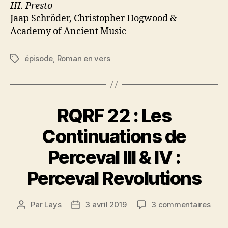
III. Presto
Jaap Schröder, Christopher Hogwood &
Academy of Ancient Music
épisode
,
Roman en vers
Étiquettes
RQRF 22 : Les
Continuations de
Perceval III & IV :
Perceval Revolutions
sur
Par
Lays
3 avril 2019
3 commentaires
Auteur
Date
RQR
de
de
22
l’article
l’article