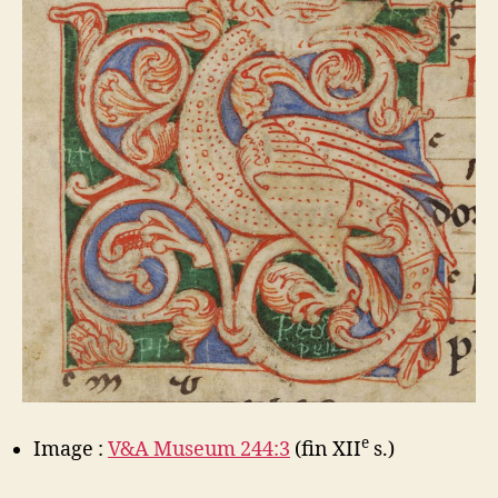
e
Image :
V&A Museum 244:3
(fin XII
s.)