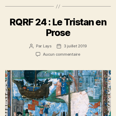
RQRF 24 : Le Tristan en
Prose
Par
Lays
3 juillet 2019
Auteur
Date
de
de
sur
Aucun commentaire
l’article
l’article
RQRF
24
:
Le
Tristan
en
Prose