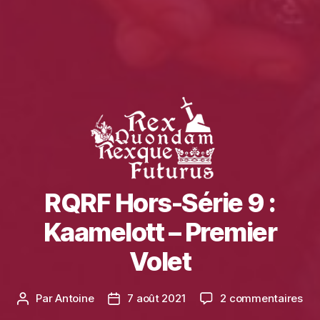
RQRF Hors-Série 9 :
Kaamelott – Premier
Volet
sur
Par
Antoine
7 août 2021
2 commentaires
Auteur
Date
RQ
de
de