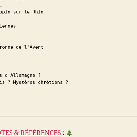
L
apin sur le Rhin
iennes
ronne de l'Avent
s d'Allemagne ?
is ? Mystères chrétiens ?
OTES & RÉFÉRENCES
: