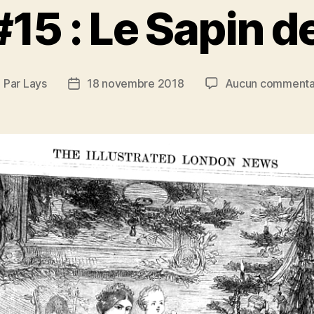
15 : Le Sapin d
Par
Lays
18 novembre 2018
Aucun commenta
uteur
Date
e
de
article
l’article