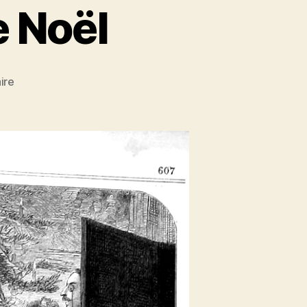
e Noël
sur
ire
CPS
#15
:
Le
Sapin
de
Noël