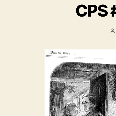
CPS #
A
d
l’