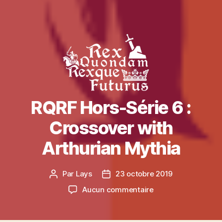
RQRF Hors-Série 6 :
Crossover with
Arthurian Mythia
Par
Lays
23 octobre 2019
Auteur
Date
de
de
sur
Aucun commentaire
l’article
l’article
RQRF
Hors-
Série