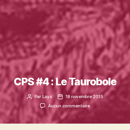
CPS #4 : Le Taurobole
Par
Lays
18 novembre 2015
Auteur
Date
de
de
sur
Aucun commentaire
l’article
l’article
CPS
#4
: