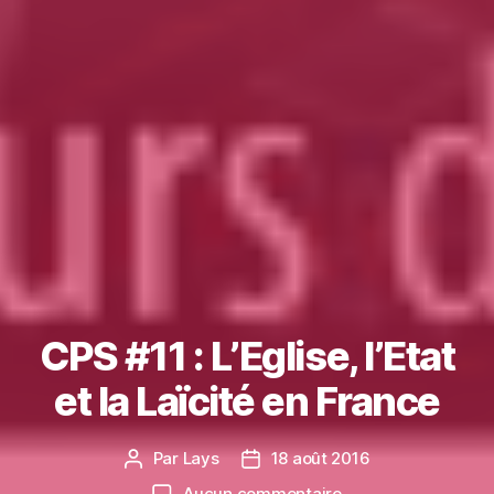
CPS #11 : L’Eglise, l’Etat
et la Laïcité en France
Par
Lays
18 août 2016
Auteur
Date
de
de
sur
Aucun commentaire