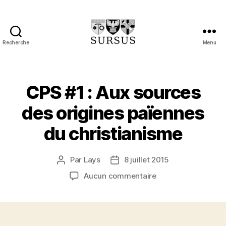
Recherche
Menu
Sursus
CPS #1 : Aux sources
des origines païennes
du christianisme
Par
Lays
8 juillet 2015
Auteur
Date
de
de
sur
Aucun commentaire
l’article
l’article
CPS
#1
:
Aux