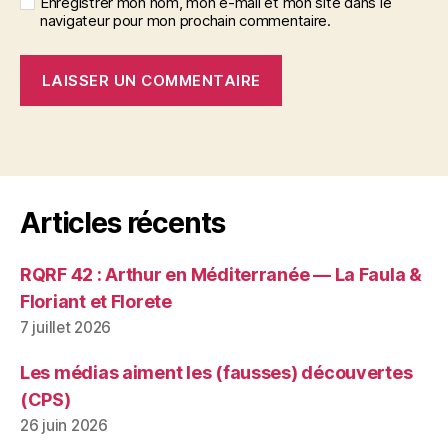
Enregistrer mon nom, mon e-mail et mon site dans le
navigateur pour mon prochain commentaire.
A
l
t
e
r
Articles récents
n
a
RQRF 42 : Arthur en Méditerranée — La Faula &
t
i
Floriant et Florete
v
7 juillet 2026
e
:
Les médias aiment les (fausses) découvertes
(CPS)
26 juin 2026